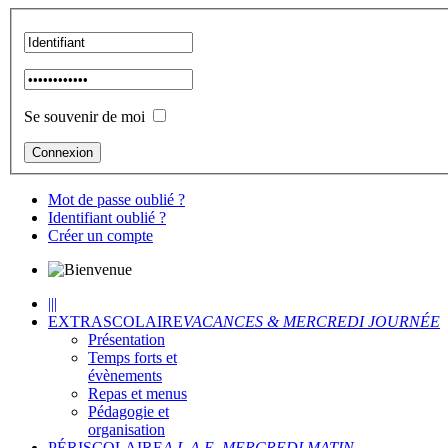
Se souvenir de moi
Mot de passe oublié ?
Identifiant oublié ?
Créer un compte
|||
EXTRASCOLAIRE
VACANCES & MERCREDI JOURNÉE
Présentation
Temps forts et
évènements
Repas et menus
Pédagogie et
organisation
PÉRISCOLAIRE
A.L.A.E, MERCREDI MATIN...