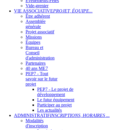
Evènements-Fêtes
Vide-grenier
VIE ASSOCIATIVE
PROJET, ÉQUIPE...
Être adhérent
Assemblée
générale
Projet associatif
Missions
Équipes
Bureau et
Conseil
d'administration
Partenaires
40 ans ME7
PEP7 - Tout
savoir sur le futur
projet
PEP7 - Le projet de
développement
Le futur équipement
Participer au projet
Les actualités
ADMINISTRATIF
INSCRIPTIONS, HORAIRES ...
Modalités
d'inscription