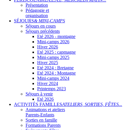
Présentation
Pédagogie et
organisation
SÉJOURS
& MINI-CAMPS
Séjours en cours
Séjours précédents
Eté 2026 - montagne
Mini-camps 2026
Hiver 2026
Eté 2025 : capmagne
Mini-camps 2025
Hiver 2025
Eté 2024 : Bretagne
Eté 2024 : Montagne
Mini-camps 2024
Hiver 2024
Printemps 2023
Séjours à venir
Eté 2026
ACTIVITÉS FAMILLES
ATELIERS, SORTIES, FÊTES...
Animations et ateliers
Parents-Enfants
Sorties en famille
Formations Parents