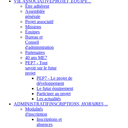
VIE ASSOCIATIVE
PROJET, ÉQUIPE...
Être adhérent
Assemblée
générale
Projet associatif
Missions
Équipes
Bureau et
Conseil
d'administration
Partenaires
40 ans ME7
PEP7 - Tout
savoir sur le futur
projet
PEP7 - Le projet de
développement
Le futur équipement
Participer au projet
Les actualités
ADMINISTRATIF
INSCRIPTIONS, HORAIRES ...
Modalités
d'inscription
Inscriptions et
absences