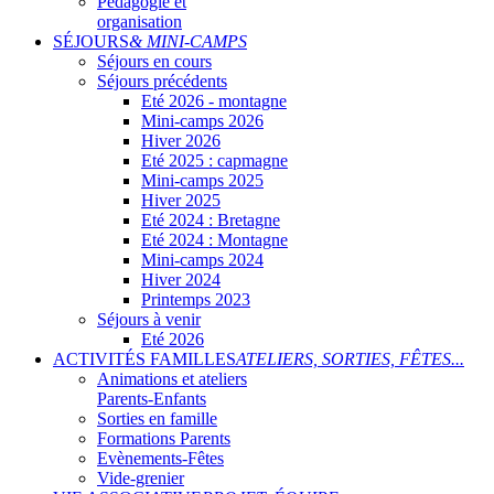
Pédagogie et
organisation
SÉJOURS
& MINI-CAMPS
Séjours en cours
Séjours précédents
Eté 2026 - montagne
Mini-camps 2026
Hiver 2026
Eté 2025 : capmagne
Mini-camps 2025
Hiver 2025
Eté 2024 : Bretagne
Eté 2024 : Montagne
Mini-camps 2024
Hiver 2024
Printemps 2023
Séjours à venir
Eté 2026
ACTIVITÉS FAMILLES
ATELIERS, SORTIES, FÊTES...
Animations et ateliers
Parents-Enfants
Sorties en famille
Formations Parents
Evènements-Fêtes
Vide-grenier