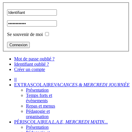
Se souvenir de moi
Mot de passe oublié ?
Identifiant oublié ?
Créer un compte
|||
EXTRASCOLAIRE
VACANCES & MERCREDI JOURNÉE
Présentation
Temps forts et
évènements
Repas et menus
Pédagogie et
organisation
PÉRISCOLAIRE
A.L.A.E, MERCREDI MATIN...
Présentation