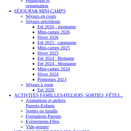
Pédagogie et
organisation
SÉJOURS
& MINI-CAMPS
Séjours en cours
Séjours précédents
Eté 2026 - montagne
Mini-camps 2026
Hiver 2026
Eté 2025 : capmagne
Mini-camps 2025
Hiver 2025
Eté 2024 : Bretagne
Eté 2024 : Montagne
Mini-camps 2024
Hiver 2024
Printemps 2023
Séjours à venir
Eté 2026
ACTIVITÉS FAMILLES
ATELIERS, SORTIES, FÊTES...
Animations et ateliers
Parents-Enfants
Sorties en famille
Formations Parents
Evènements-Fêtes
Vide-grenier