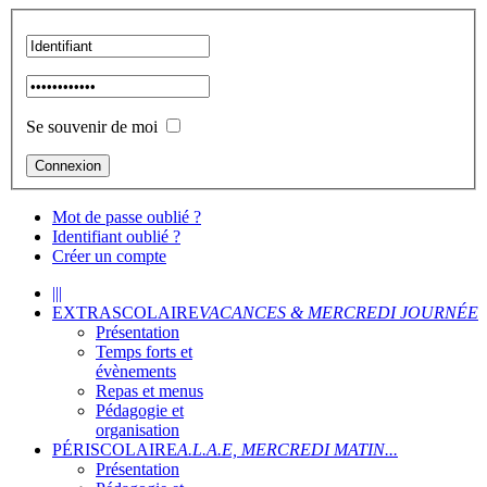
Se souvenir de moi
Mot de passe oublié ?
Identifiant oublié ?
Créer un compte
|||
EXTRASCOLAIRE
VACANCES & MERCREDI JOURNÉE
Présentation
Temps forts et
évènements
Repas et menus
Pédagogie et
organisation
PÉRISCOLAIRE
A.L.A.E, MERCREDI MATIN...
Présentation