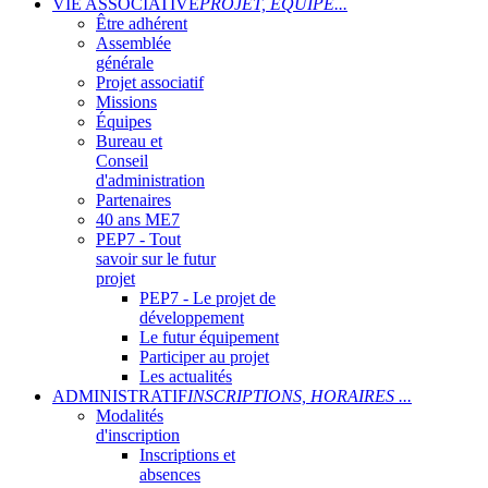
VIE ASSOCIATIVE
PROJET, ÉQUIPE...
Être adhérent
Assemblée
générale
Projet associatif
Missions
Équipes
Bureau et
Conseil
d'administration
Partenaires
40 ans ME7
PEP7 - Tout
savoir sur le futur
projet
PEP7 - Le projet de
développement
Le futur équipement
Participer au projet
Les actualités
ADMINISTRATIF
INSCRIPTIONS, HORAIRES ...
Modalités
d'inscription
Inscriptions et
absences