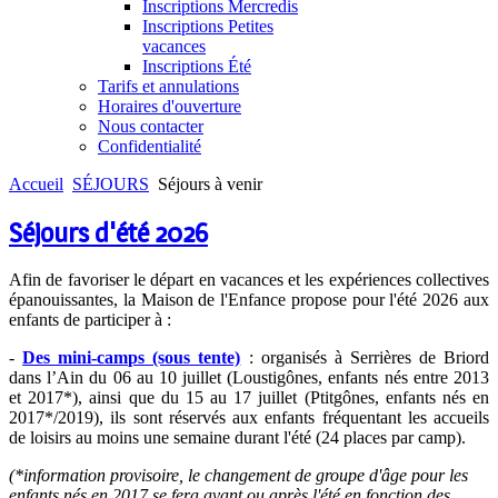
Inscriptions Mercredis
Inscriptions Petites
vacances
Inscriptions Été
Tarifs et annulations
Horaires d'ouverture
Nous contacter
Confidentialité
Accueil
SÉJOURS
Séjours à venir
Séjours d'été 2026
Afin de favoriser le départ en vacances et les expériences collectives
épanouissantes, la Maison de l'Enfance propose pour l'été 2026 aux
enfants de participer à :
-
Des mini-camps (sous tente)
: organisés à Serrières de Briord
dans l’Ain du 06 au 10 juillet (Loustigônes, enfants nés entre 2013
et 2017*), ainsi que du 15 au 17 juillet (Ptitgônes, enfants nés en
2017*/2019), ils sont réservés aux enfants fréquentant les accueils
de loisirs au moins une semaine durant l'été (24 places par camp).
(*information provisoire, le changement de groupe d'âge pour les
enfants nés en 2017 se fera avant ou après l'été en fonction des