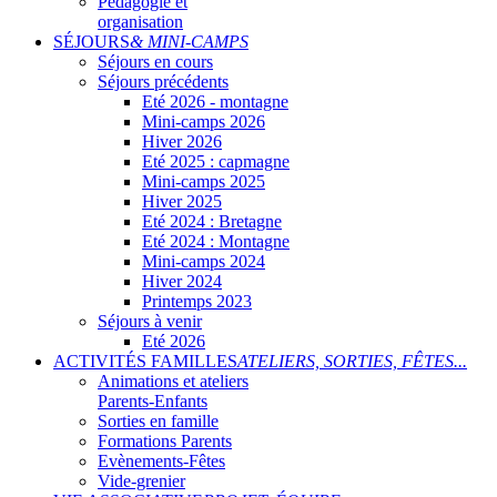
Pédagogie et
organisation
SÉJOURS
& MINI-CAMPS
Séjours en cours
Séjours précédents
Eté 2026 - montagne
Mini-camps 2026
Hiver 2026
Eté 2025 : capmagne
Mini-camps 2025
Hiver 2025
Eté 2024 : Bretagne
Eté 2024 : Montagne
Mini-camps 2024
Hiver 2024
Printemps 2023
Séjours à venir
Eté 2026
ACTIVITÉS FAMILLES
ATELIERS, SORTIES, FÊTES...
Animations et ateliers
Parents-Enfants
Sorties en famille
Formations Parents
Evènements-Fêtes
Vide-grenier