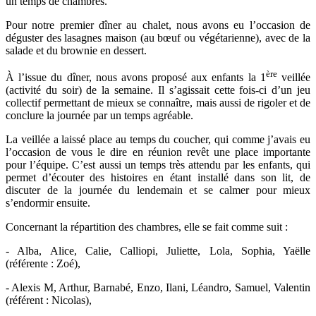
un temps de chambres.
Pour notre premier dîner au chalet, nous avons eu l’occasion de
déguster des lasagnes maison (au bœuf ou végétarienne), avec de la
salade et du brownie en dessert.
ère
À l’issue du dîner, nous avons proposé aux enfants la 1
veillée
(activité du soir) de la semaine. Il s’agissait cette fois-ci d’un jeu
collectif permettant de mieux se connaître, mais aussi de rigoler et de
conclure la journée par un temps agréable.
La veillée a laissé place au temps du coucher, qui comme j’avais eu
l’occasion de vous le dire en réunion revêt une place importante
pour l’équipe. C’est aussi un temps très attendu par les enfants, qui
permet d’écouter des histoires en étant installé dans son lit, de
discuter de la journée du lendemain et se calmer pour mieux
s’endormir ensuite.
Concernant la répartition des chambres, elle se fait comme suit :
- Alba, Alice, Calie, Calliopi, Juliette, Lola, Sophia, Yaëlle
(référente : Zoé),
- Alexis M, Arthur, Barnabé, Enzo, Ilani, Léandro, Samuel, Valentin
(référent : Nicolas),