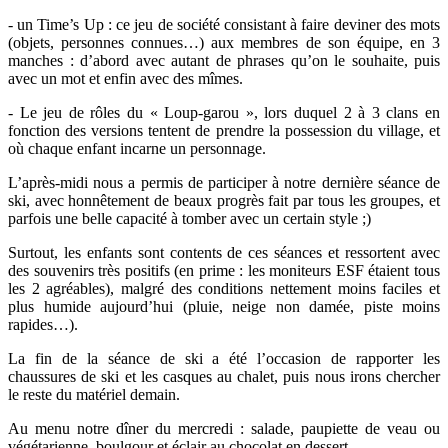
- un Time’s Up : ce jeu de société consistant à faire deviner des mots
(objets, personnes connues…) aux membres de son équipe, en 3
manches : d’abord avec autant de phrases qu’on le souhaite, puis
avec un mot et enfin avec des mîmes.
- Le jeu de rôles du « Loup-garou », lors duquel 2 à 3 clans en
fonction des versions tentent de prendre la possession du village, et
où chaque enfant incarne un personnage.
L’après-midi nous a permis de participer à notre dernière séance de
ski, avec honnêtement de beaux progrès fait par tous les groupes, et
parfois une belle capacité à tomber avec un certain style ;)
Surtout, les enfants sont contents de ces séances et ressortent avec
des souvenirs très positifs (en prime : les moniteurs ESF étaient tous
les 2 agréables), malgré des conditions nettement moins faciles et
plus humide aujourd’hui (pluie, neige non damée, piste moins
rapides…).
La fin de la séance de ski a été l’occasion de rapporter les
chaussures de ski et les casques au chalet, puis nous irons chercher
le reste du matériel demain.
Au menu notre dîner du mercredi : salade, paupiette de veau ou
végétarienne, boulgour et éclair au chocolat en dessert.