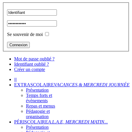
Se souvenir de moi
Mot de passe oublié ?
Identifiant oublié ?
Créer un compte
|||
EXTRASCOLAIRE
VACANCES & MERCREDI JOURNÉE
Présentation
Temps forts et
évènements
Repas et menus
Pédagogie et
organisation
PÉRISCOLAIRE
A.L.A.E, MERCREDI MATIN...
Présentation