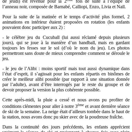
de jeudi) est revenue pour la 2
fois de suite à l’équipe de
l’anneau noir, composée de Barnabé, Calliopi, Enzo, Livia et Naïl.
Pour la suite de la matinée et le temps d’activité plus formel, 2
animations en intérieur étaient proposées en rotation (les enfants
pouvaient donc participer aux 2) :
- le célèbre jeu du Cucuball (lui aussi réclamé depuis plusieurs
jours), qui se joue à la manière d’un handball, mais en gardant
toujours les fesses sur le sol (d’où le nom du jeu). Les photos
permettront sans doute de mieux comprendre comment se déroule le
jeu.
- le jeu de l’Alibi : moins sportif mais tout aussi dynamique dans
l’état d’esprit, il s’agissait pour les enfants répartis en binômes de
créer le meilleur alibi possible (par rapport à une situation donnée
par l’adulte), avant d’être interrogés par le reste du groupe et de
devoir proposer la version la plus cohérente possible.
Cette après-midi, la pluie a cessé et nous avons pu profiter de
ème
conditions clémentes pour aller à notre 3
et avant dernière séance
de ski de la semaine. La neige était d’ailleurs tombée dans le haut de
la station, nous avons donc pu skier avec de la poudreuse fraîche.
Dans la continuité des jours précédents, les enfants apprécient