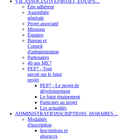
VIE ASSOCIATIVE
PROJET, ÉQUIPE...
Être adhérent
Assemblée
générale
Projet associatif
Missions
Équipes
Bureau et
Conseil
d'administration
Partenaires
40 ans ME7
PEP7 - Tout
savoir sur le futur
projet
PEP7 - Le projet de
développement
Le futur équipement
Participer au projet
Les actualités
ADMINISTRATIF
INSCRIPTIONS, HORAIRES ...
Modalités
d'inscription
Inscriptions et
absences