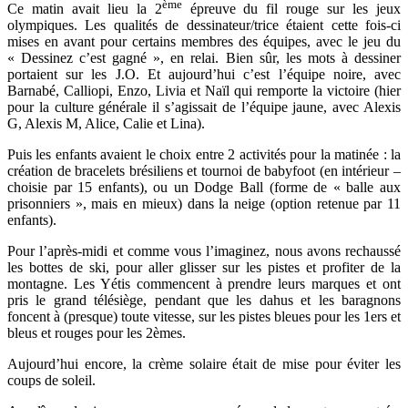
ème
Ce matin avait lieu la 2
épreuve du fil rouge sur les jeux
olympiques. Les qualités de dessinateur/trice étaient cette fois-ci
mises en avant pour certains membres des équipes, avec le jeu du
« Dessinez c’est gagné », en relai. Bien sûr, les mots à dessiner
portaient sur les J.O. Et aujourd’hui c’est l’équipe noire, avec
Barnabé, Calliopi, Enzo, Livia et Naïl qui remporte la victoire (hier
pour la culture générale il s’agissait de l’équipe jaune, avec Alexis
G, Alexis M, Alice, Calie et Lina).
Puis les enfants avaient le choix entre 2 activités pour la matinée : la
création de bracelets brésiliens et tournoi de babyfoot (en intérieur –
choisie par 15 enfants), ou un Dodge Ball (forme de « balle aux
prisonniers », mais en mieux) dans la neige (option retenue par 11
enfants).
Pour l’après-midi et comme vous l’imaginez, nous avons rechaussé
les bottes de ski, pour aller glisser sur les pistes et profiter de la
montagne. Les Yétis commencent à prendre leurs marques et ont
pris le grand télésiège, pendant que les dahus et les baragnons
foncent à (presque) toute vitesse, sur les pistes bleues pour les 1ers et
bleus et rouges pour les 2èmes.
Aujourd’hui encore, la crème solaire était de mise pour éviter les
coups de soleil.