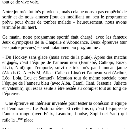
tout ça de vive voix.
Notre journée fut très pluvieuse, mais cela ne nous a pas empêché de
sortir et de nous amuser [tout en modifiant un peu le programme
prévu pour éviter de tomber malade – heureusement, nous avons
terminé le ski hier].
Ce matin, notre programme sportif était chargé, avec les fameux
Jeux olympiques de la Chapelle d’Abondance. Deux épreuves (sur
les quatre prévues) étaient notamment au programme :
- Du Hockey sans glace (mais avec de la pluie). Après des matchs
engagés, c’est l’équipe de l’anneau noir (Barnabé, Calliopi, Enzo,
Livia, Naïl) qui l’emporte, suivi de très près par l’anneau jaune
(Alexis G, Alexis M, Alice, Calie et Lina) et l’anneau vert (Arthur,
Léo, Lola, Lou et Samuel). Mention tout de même spéciale pour
l’équipe de l’anneau bleu (avec Alba, Camil, Ilani, Jessenia, Juliette
et Valentin), qui est la seule a être restée au complet tout au long de
l’épreuve.
- Une épreuve en intérieur inventée pour tester la cohésion d’équipe
et l’endurance : Le Posturomètre. Et cette fois-ci, c’est l’équipe de
l’anneau rouge (avec Félix, Léandro, Louise, Sophia et Yael) qui
ère
rafle la 1
place.