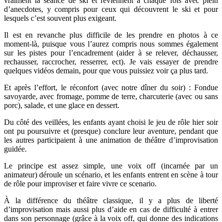
vraiment la séance de ski et reviennent à chaque fois avec plein
d’anecdotes, y compris pour ceux qui découvrent le ski et pour
lesquels c’est souvent plus exigeant.
Il est en revanche plus difficile de les prendre en photos à ce
moment-là, puisque vous l’aurez compris nous sommes également
sur les pistes pour l’encadrement (aider à se relever, déchausser,
rechausser, raccrocher, resserrer, ect). Je vais essayer de prendre
quelques vidéos demain, pour que vous puissiez voir ça plus tard.
Et après l’effort, le réconfort (avec notre dîner du soir) : Fondue
savoyarde, avec fromage, pomme de terre, charcuterie (avec ou sans
porc), salade, et une glace en dessert.
Du côté des veillées, les enfants ayant choisi le jeu de rôle hier soir
ont pu poursuivre et (presque) conclure leur aventure, pendant que
les autres participaient à une animation de théâtre d’improvisation
guidée.
Le principe est assez simple, une voix off (incarnée par un
animateur) déroule un scénario, et les enfants entrent en scène à tour
de rôle pour improviser et faire vivre ce scenario.
À la différence du théâtre classique, il y a plus de liberté
d’improvisation mais aussi plus d’aide en cas de difficulté à entrer
dans son personnage (grâce à la voix off, qui donne des indications