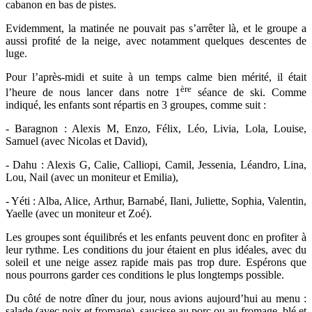
cabanon en bas de pistes.
Evidemment, la matinée ne pouvait pas s’arrêter là, et le groupe a
aussi profité de la neige, avec notamment quelques descentes de
luge.
Pour l’après-midi et suite à un temps calme bien mérité, il était
ère
l’heure de nous lancer dans notre 1
séance de ski. Comme
indiqué, les enfants sont répartis en 3 groupes, comme suit :
- Baragnon : Alexis M, Enzo, Félix, Léo, Livia, Lola, Louise,
Samuel (avec Nicolas et David),
- Dahu : Alexis G, Calie, Calliopi, Camil, Jessenia, Léandro, Lina,
Lou, Nail (avec un moniteur et Emilia),
- Yéti : Alba, Alice, Arthur, Barnabé, Ilani, Juliette, Sophia, Valentin,
Yaelle (avec un moniteur et Zoé).
Les groupes sont équilibrés et les enfants peuvent donc en profiter à
leur rythme. Les conditions du jour étaient en plus idéales, avec du
soleil et une neige assez rapide mais pas trop dure. Espérons que
nous pourrons garder ces conditions le plus longtemps possible.
Du côté de notre dîner du jour, nous avions aujourd’hui au menu :
salade (avec noix et fromage), saucisse au porc ou au fromage, blé et