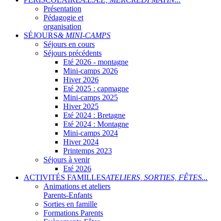
Présentation
Pédagogie et
organisation
SÉJOURS
& MINI-CAMPS
Séjours en cours
Séjours précédents
Eté 2026 - montagne
Mini-camps 2026
Hiver 2026
Eté 2025 : capmagne
Mini-camps 2025
Hiver 2025
Eté 2024 : Bretagne
Eté 2024 : Montagne
Mini-camps 2024
Hiver 2024
Printemps 2023
Séjours à venir
Eté 2026
ACTIVITÉS FAMILLES
ATELIERS, SORTIES, FÊTES...
Animations et ateliers
Parents-Enfants
Sorties en famille
Formations Parents