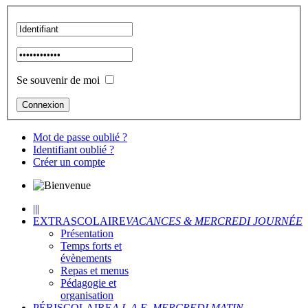
Se souvenir de moi
Mot de passe oublié ?
Identifiant oublié ?
Créer un compte
|||
EXTRASCOLAIRE
VACANCES & MERCREDI JOURNÉE
Présentation
Temps forts et
évènements
Repas et menus
Pédagogie et
organisation
PÉRISCOLAIRE
A.L.A.E, MERCREDI MATIN...