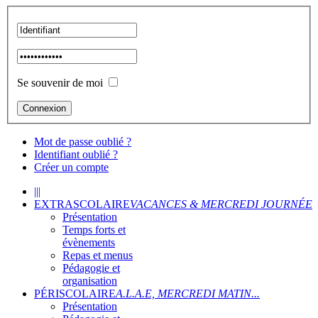
Se souvenir de moi
Mot de passe oublié ?
Identifiant oublié ?
Créer un compte
|||
EXTRASCOLAIRE
VACANCES & MERCREDI JOURNÉE
Présentation
Temps forts et
évènements
Repas et menus
Pédagogie et
organisation
PÉRISCOLAIRE
A.L.A.E, MERCREDI MATIN...
Présentation