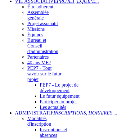
VIE ASSOCIATIVE
PROJET, ÉQUIPE...
Être adhérent
Assemblée
générale
Projet associatif
Missions
Équipes
Bureau et
Conseil
d'administration
Partenaires
40 ans ME7
PEP7 - Tout
savoir sur le futur
projet
PEP7 - Le projet de
développement
Le futur équipement
Participer au projet
Les actualités
ADMINISTRATIF
INSCRIPTIONS, HORAIRES ...
Modalités
d'inscription
Inscriptions et
absences