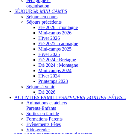
Pédagogie et
organisation
SÉJOURS
& MINI-CAMPS
Séjours en cours
Séjours précédents
Eté 2026 - montagne
Mini-camps 2026
Hiver 2026
Eté 2025 : capmagne
Mini-camps 2025
Hiver 2025
Eté 2024 : Bretagne
Eté 2024 : Montagne
Mini-camps 2024
Hiver 2024
Printemps 2023
Séjours à venir
Eté 2026
ACTIVITÉS FAMILLES
ATELIERS, SORTIES, FÊTES...
Animations et ateliers
Parents-Enfants
Sorties en famille
Formations Parents
Evènements-Fêtes
Vide-grenier