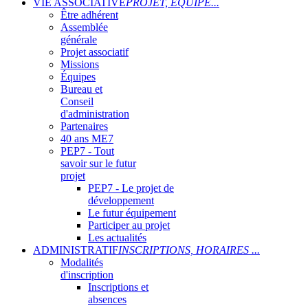
VIE ASSOCIATIVE
PROJET, ÉQUIPE...
Être adhérent
Assemblée
générale
Projet associatif
Missions
Équipes
Bureau et
Conseil
d'administration
Partenaires
40 ans ME7
PEP7 - Tout
savoir sur le futur
projet
PEP7 - Le projet de
développement
Le futur équipement
Participer au projet
Les actualités
ADMINISTRATIF
INSCRIPTIONS, HORAIRES ...
Modalités
d'inscription
Inscriptions et
absences