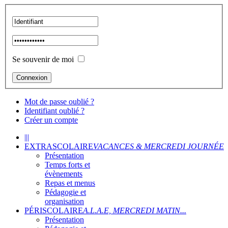
Se souvenir de moi
Mot de passe oublié ?
Identifiant oublié ?
Créer un compte
|||
EXTRASCOLAIRE
VACANCES & MERCREDI JOURNÉE
Présentation
Temps forts et
évènements
Repas et menus
Pédagogie et
organisation
PÉRISCOLAIRE
A.L.A.E, MERCREDI MATIN...
Présentation