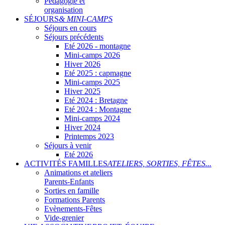
Pédagogie et
organisation
SÉJOURS
& MINI-CAMPS
Séjours en cours
Séjours précédents
Eté 2026 - montagne
Mini-camps 2026
Hiver 2026
Eté 2025 : capmagne
Mini-camps 2025
Hiver 2025
Eté 2024 : Bretagne
Eté 2024 : Montagne
Mini-camps 2024
Hiver 2024
Printemps 2023
Séjours à venir
Eté 2026
ACTIVITÉS FAMILLES
ATELIERS, SORTIES, FÊTES...
Animations et ateliers
Parents-Enfants
Sorties en famille
Formations Parents
Evènements-Fêtes
Vide-grenier