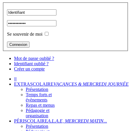
Se souvenir de moi
Mot de passe oublié ?
Identifiant oublié ?
Créer un compte
|||
EXTRASCOLAIRE
VACANCES & MERCREDI JOURNÉE
Présentation
Temps forts et
évènements
Repas et menus
Pédagogie et
organisation
PÉRISCOLAIRE
A.L.A.E, MERCREDI MATIN...
Présentation