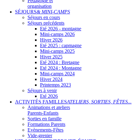
Pédagogie et
organisation
SÉJOURS
& MINI-CAMPS
Séjours en cours
Séjours précédents
Eté 2026 - montagne
Mini-camps 2026
Hiver 2026
Eté 2025 : capmagne
Mini-camps 2025
Hiver 2025
Eté 2024 : Bretagne
Eté 2024 : Montagne
Mini-camps 2024
Hiver 2024
Printemps 2023
Séjours à venir
Eté 2026
ACTIVITÉS FAMILLES
ATELIERS, SORTIES, FÊTES...
Animations et ateliers
Parents-Enfants
Sorties en famille
Formations Parents
Evènements-Fêtes
Vide-grenier