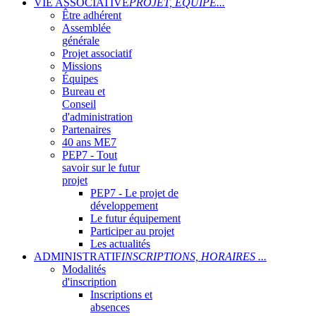
VIE ASSOCIATIVE
PROJET, ÉQUIPE...
Être adhérent
Assemblée
générale
Projet associatif
Missions
Équipes
Bureau et
Conseil
d'administration
Partenaires
40 ans ME7
PEP7 - Tout
savoir sur le futur
projet
PEP7 - Le projet de
développement
Le futur équipement
Participer au projet
Les actualités
ADMINISTRATIF
INSCRIPTIONS, HORAIRES ...
Modalités
d'inscription
Inscriptions et
absences