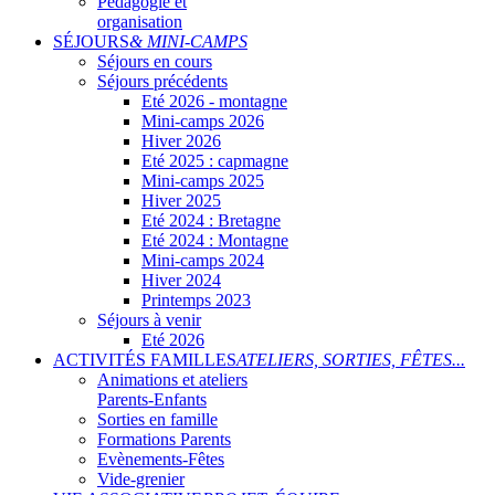
Pédagogie et
organisation
SÉJOURS
& MINI-CAMPS
Séjours en cours
Séjours précédents
Eté 2026 - montagne
Mini-camps 2026
Hiver 2026
Eté 2025 : capmagne
Mini-camps 2025
Hiver 2025
Eté 2024 : Bretagne
Eté 2024 : Montagne
Mini-camps 2024
Hiver 2024
Printemps 2023
Séjours à venir
Eté 2026
ACTIVITÉS FAMILLES
ATELIERS, SORTIES, FÊTES...
Animations et ateliers
Parents-Enfants
Sorties en famille
Formations Parents
Evènements-Fêtes
Vide-grenier