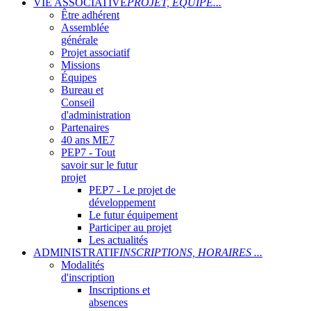
VIE ASSOCIATIVE
PROJET, ÉQUIPE...
Être adhérent
Assemblée
générale
Projet associatif
Missions
Équipes
Bureau et
Conseil
d'administration
Partenaires
40 ans ME7
PEP7 - Tout
savoir sur le futur
projet
PEP7 - Le projet de
développement
Le futur équipement
Participer au projet
Les actualités
ADMINISTRATIF
INSCRIPTIONS, HORAIRES ...
Modalités
d'inscription
Inscriptions et
absences