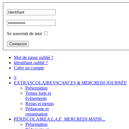
Se souvenir de moi
Mot de passe oublié ?
Identifiant oublié ?
Créer un compte
|||
EXTRASCOLAIRE
VACANCES & MERCREDI JOURNÉE
Présentation
Temps forts et
évènements
Repas et menus
Pédagogie et
organisation
PÉRISCOLAIRE
A.L.A.E, MERCREDI MATIN...
Présentation