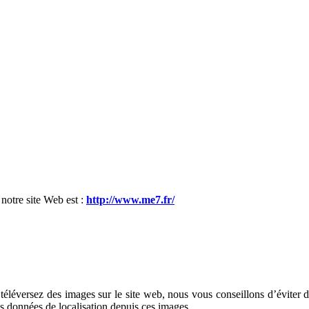
 notre site Web est :
http://www.me7.fr/
ous téléversez des images sur le site web, nous vous conseillons d’évi
es données de localisation depuis ces images.