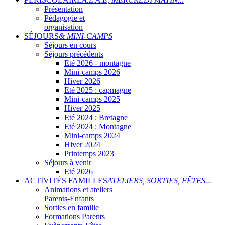
Présentation
Pédagogie et
organisation
SÉJOURS
& MINI-CAMPS
Séjours en cours
Séjours précédents
Eté 2026 - montagne
Mini-camps 2026
Hiver 2026
Eté 2025 : capmagne
Mini-camps 2025
Hiver 2025
Eté 2024 : Bretagne
Eté 2024 : Montagne
Mini-camps 2024
Hiver 2024
Printemps 2023
Séjours à venir
Eté 2026
ACTIVITÉS FAMILLES
ATELIERS, SORTIES, FÊTES...
Animations et ateliers
Parents-Enfants
Sorties en famille
Formations Parents