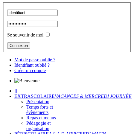
Se souvenir de moi
Mot de passe oublié ?
Identifiant oublié ?
Créer un compte
|||
EXTRASCOLAIRE
VACANCES & MERCREDI JOURNÉE
Présentation
Temps forts et
évènements
Repas et menus
Pédagogie et
organisation
PÉRISCOLAIRE
A.L.A.E, MERCREDI MATIN...