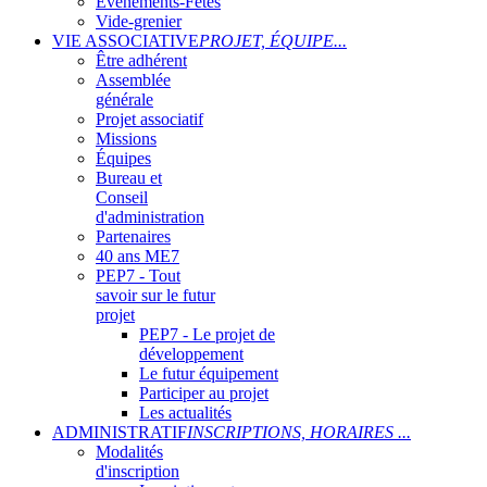
Evènements-Fêtes
Vide-grenier
VIE ASSOCIATIVE
PROJET, ÉQUIPE...
Être adhérent
Assemblée
générale
Projet associatif
Missions
Équipes
Bureau et
Conseil
d'administration
Partenaires
40 ans ME7
PEP7 - Tout
savoir sur le futur
projet
PEP7 - Le projet de
développement
Le futur équipement
Participer au projet
Les actualités
ADMINISTRATIF
INSCRIPTIONS, HORAIRES ...
Modalités
d'inscription