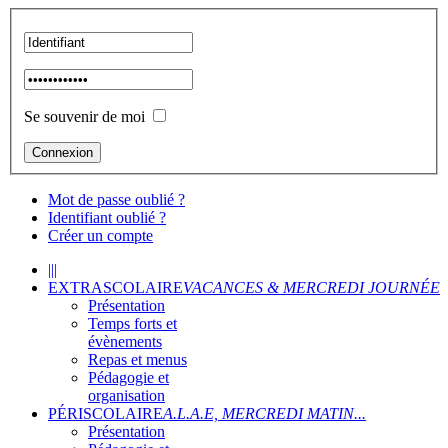
Se souvenir de moi
Mot de passe oublié ?
Identifiant oublié ?
Créer un compte
|||
EXTRASCOLAIRE
VACANCES & MERCREDI JOURNÉE
Présentation
Temps forts et
évènements
Repas et menus
Pédagogie et
organisation
PÉRISCOLAIRE
A.L.A.E, MERCREDI MATIN...
Présentation