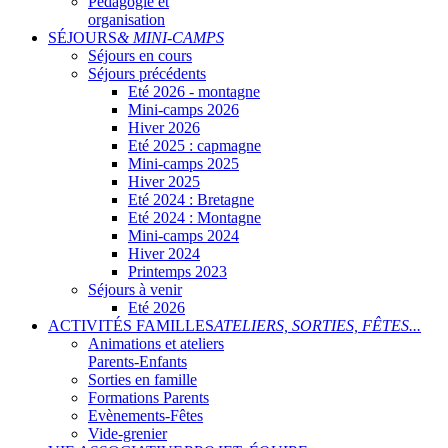
Pédagogie et
organisation
SÉJOURS
& MINI-CAMPS
Séjours en cours
Séjours précédents
Eté 2026 - montagne
Mini-camps 2026
Hiver 2026
Eté 2025 : capmagne
Mini-camps 2025
Hiver 2025
Eté 2024 : Bretagne
Eté 2024 : Montagne
Mini-camps 2024
Hiver 2024
Printemps 2023
Séjours à venir
Eté 2026
ACTIVITÉS FAMILLES
ATELIERS, SORTIES, FÊTES...
Animations et ateliers
Parents-Enfants
Sorties en famille
Formations Parents
Evènements-Fêtes
Vide-grenier