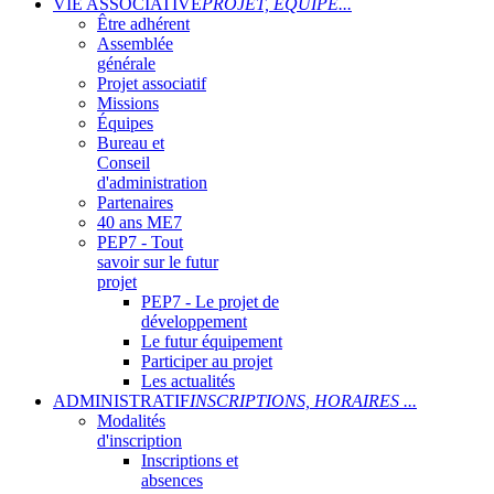
VIE ASSOCIATIVE
PROJET, ÉQUIPE...
Être adhérent
Assemblée
générale
Projet associatif
Missions
Équipes
Bureau et
Conseil
d'administration
Partenaires
40 ans ME7
PEP7 - Tout
savoir sur le futur
projet
PEP7 - Le projet de
développement
Le futur équipement
Participer au projet
Les actualités
ADMINISTRATIF
INSCRIPTIONS, HORAIRES ...
Modalités
d'inscription
Inscriptions et
absences