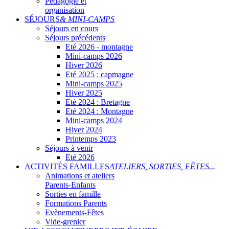
Pédagogie et
organisation
SÉJOURS
& MINI-CAMPS
Séjours en cours
Séjours précédents
Eté 2026 - montagne
Mini-camps 2026
Hiver 2026
Eté 2025 : capmagne
Mini-camps 2025
Hiver 2025
Eté 2024 : Bretagne
Eté 2024 : Montagne
Mini-camps 2024
Hiver 2024
Printemps 2023
Séjours à venir
Eté 2026
ACTIVITÉS FAMILLES
ATELIERS, SORTIES, FÊTES...
Animations et ateliers
Parents-Enfants
Sorties en famille
Formations Parents
Evènements-Fêtes
Vide-grenier