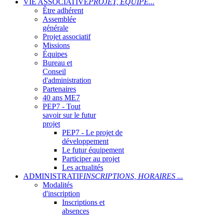
VIE ASSOCIATIVE
PROJET, ÉQUIPE...
Être adhérent
Assemblée
générale
Projet associatif
Missions
Équipes
Bureau et
Conseil
d'administration
Partenaires
40 ans ME7
PEP7 - Tout
savoir sur le futur
projet
PEP7 - Le projet de
développement
Le futur équipement
Participer au projet
Les actualités
ADMINISTRATIF
INSCRIPTIONS, HORAIRES ...
Modalités
d'inscription
Inscriptions et
absences