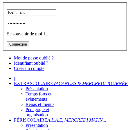
Se souvenir de moi
Mot de passe oublié ?
Identifiant oublié ?
Créer un compte
|||
EXTRASCOLAIRE
VACANCES & MERCREDI JOURNÉE
Présentation
Temps forts et
évènements
Repas et menus
Pédagogie et
organisation
PÉRISCOLAIRE
A.L.A.E, MERCREDI MATIN...
Présentation