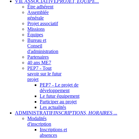
VIE ASSOCIATIVE
PROJET, ÉQUIPE...
Être adhérent
Assemblée
générale
Projet associatif
Missions
Équipes
Bureau et
Conseil
d'administration
Partenaires
40 ans ME7
PEP7 - Tout
savoir sur le futur
projet
PEP7 - Le projet de
développement
Le futur équipement
Participer au projet
Les actualités
ADMINISTRATIF
INSCRIPTIONS, HORAIRES ...
Modalités
d'inscription
Inscriptions et
absences