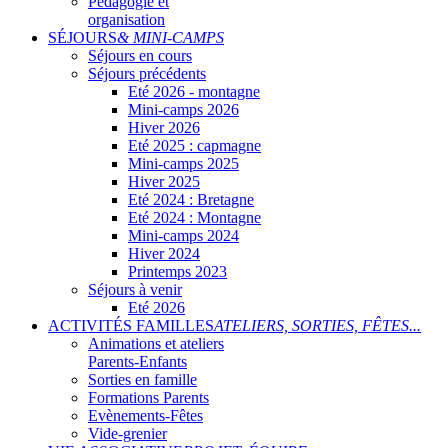
Pédagogie et
organisation
SÉJOURS
& MINI-CAMPS
Séjours en cours
Séjours précédents
Eté 2026 - montagne
Mini-camps 2026
Hiver 2026
Eté 2025 : capmagne
Mini-camps 2025
Hiver 2025
Eté 2024 : Bretagne
Eté 2024 : Montagne
Mini-camps 2024
Hiver 2024
Printemps 2023
Séjours à venir
Eté 2026
ACTIVITÉS FAMILLES
ATELIERS, SORTIES, FÊTES...
Animations et ateliers
Parents-Enfants
Sorties en famille
Formations Parents
Evènements-Fêtes
Vide-grenier