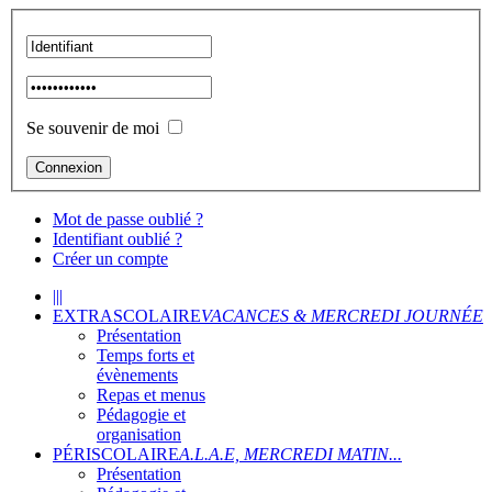
Se souvenir de moi
Mot de passe oublié ?
Identifiant oublié ?
Créer un compte
|||
EXTRASCOLAIRE
VACANCES & MERCREDI JOURNÉE
Présentation
Temps forts et
évènements
Repas et menus
Pédagogie et
organisation
PÉRISCOLAIRE
A.L.A.E, MERCREDI MATIN...
Présentation