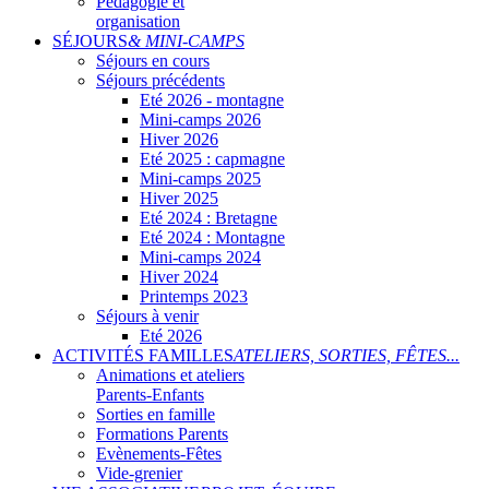
Pédagogie et
organisation
SÉJOURS
& MINI-CAMPS
Séjours en cours
Séjours précédents
Eté 2026 - montagne
Mini-camps 2026
Hiver 2026
Eté 2025 : capmagne
Mini-camps 2025
Hiver 2025
Eté 2024 : Bretagne
Eté 2024 : Montagne
Mini-camps 2024
Hiver 2024
Printemps 2023
Séjours à venir
Eté 2026
ACTIVITÉS FAMILLES
ATELIERS, SORTIES, FÊTES...
Animations et ateliers
Parents-Enfants
Sorties en famille
Formations Parents
Evènements-Fêtes
Vide-grenier