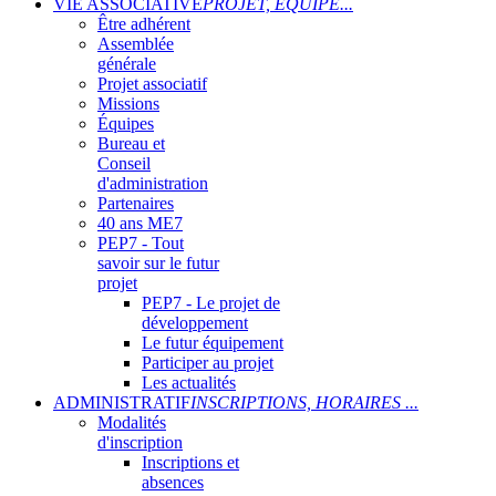
VIE ASSOCIATIVE
PROJET, ÉQUIPE...
Être adhérent
Assemblée
générale
Projet associatif
Missions
Équipes
Bureau et
Conseil
d'administration
Partenaires
40 ans ME7
PEP7 - Tout
savoir sur le futur
projet
PEP7 - Le projet de
développement
Le futur équipement
Participer au projet
Les actualités
ADMINISTRATIF
INSCRIPTIONS, HORAIRES ...
Modalités
d'inscription
Inscriptions et
absences