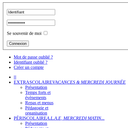
Se souvenir de moi
Mot de passe oublié ?
Identifiant oublié ?
Créer un compte
|||
EXTRASCOLAIRE
VACANCES & MERCREDI JOURNÉE
Présentation
Temps forts et
évènements
Repas et menus
Pédagogie et
organisation
PÉRISCOLAIRE
A.L.A.E, MERCREDI MATIN...
Présentation