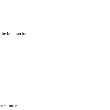
 site le dimanche :
l du site le :