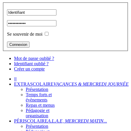
Se souvenir de moi
Mot de passe oublié ?
Identifiant oublié ?
Créer un compte
|||
EXTRASCOLAIRE
VACANCES & MERCREDI JOURNÉE
Présentation
Temps forts et
évènements
Repas et menus
Pédagogie et
organisation
PÉRISCOLAIRE
A.L.A.E, MERCREDI MATIN...
Présentation