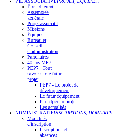
VIE ASSOCIATIVE
PROJET, ÉQUIPE...
Être adhérent
Assemblée
générale
Projet associatif
Missions
Équipes
Bureau et
Conseil
d'administration
Partenaires
40 ans ME7
PEP7 - Tout
savoir sur le futur
projet
PEP7 - Le projet de
développement
Le futur équipement
Participer au projet
Les actualités
ADMINISTRATIF
INSCRIPTIONS, HORAIRES ...
Modalités
d'inscription
Inscriptions et
absences