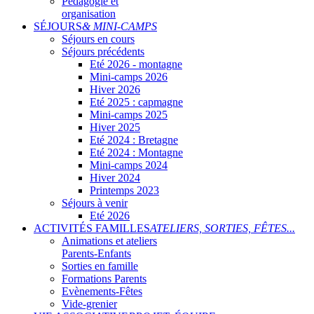
Pédagogie et
organisation
SÉJOURS
& MINI-CAMPS
Séjours en cours
Séjours précédents
Eté 2026 - montagne
Mini-camps 2026
Hiver 2026
Eté 2025 : capmagne
Mini-camps 2025
Hiver 2025
Eté 2024 : Bretagne
Eté 2024 : Montagne
Mini-camps 2024
Hiver 2024
Printemps 2023
Séjours à venir
Eté 2026
ACTIVITÉS FAMILLES
ATELIERS, SORTIES, FÊTES...
Animations et ateliers
Parents-Enfants
Sorties en famille
Formations Parents
Evènements-Fêtes
Vide-grenier