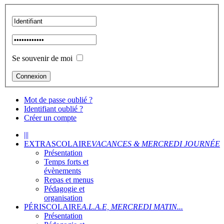
Se souvenir de moi
Mot de passe oublié ?
Identifiant oublié ?
Créer un compte
|||
EXTRASCOLAIRE
VACANCES & MERCREDI JOURNÉE
Présentation
Temps forts et
évènements
Repas et menus
Pédagogie et
organisation
PÉRISCOLAIRE
A.L.A.E, MERCREDI MATIN...
Présentation