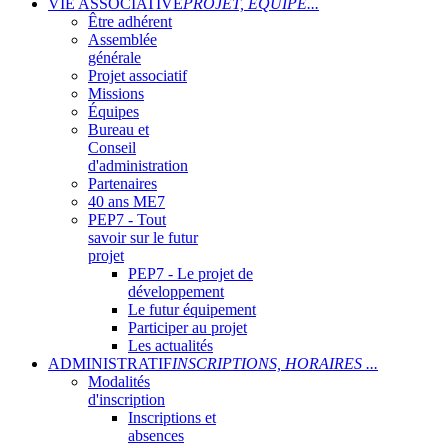
VIE ASSOCIATIVE
PROJET, ÉQUIPE...
Être adhérent
Assemblée
générale
Projet associatif
Missions
Équipes
Bureau et
Conseil
d'administration
Partenaires
40 ans ME7
PEP7 - Tout
savoir sur le futur
projet
PEP7 - Le projet de
développement
Le futur équipement
Participer au projet
Les actualités
ADMINISTRATIF
INSCRIPTIONS, HORAIRES ...
Modalités
d'inscription
Inscriptions et
absences