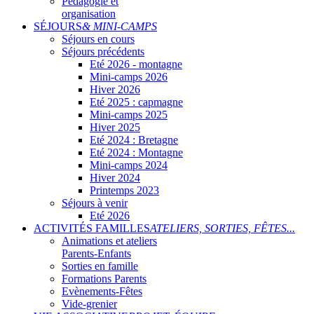
Pédagogie et
organisation
SÉJOURS
& MINI-CAMPS
Séjours en cours
Séjours précédents
Eté 2026 - montagne
Mini-camps 2026
Hiver 2026
Eté 2025 : capmagne
Mini-camps 2025
Hiver 2025
Eté 2024 : Bretagne
Eté 2024 : Montagne
Mini-camps 2024
Hiver 2024
Printemps 2023
Séjours à venir
Eté 2026
ACTIVITÉS FAMILLES
ATELIERS, SORTIES, FÊTES...
Animations et ateliers
Parents-Enfants
Sorties en famille
Formations Parents
Evènements-Fêtes
Vide-grenier